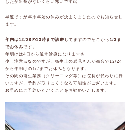
したが出番がないくらい寒いです🥶
早速ですが年末年始の休みが決まりましたのでお知らせし
ます。
年内は12/28の13時まで診療
してますのでそこから
1/3ま
でお休み
です。
年明けは4日から通常診療になります🎍
少し注意点なのですが、衛生士の岩見さんが都合で12/24
から年明けの1/7までお休みとなります。
その間の衛生業務（クリーニング等）は院長が代わりに行
いますが、予約が取りにくくなる可能性がございます。
お早めにご予約いただくことをお勧めいたします。