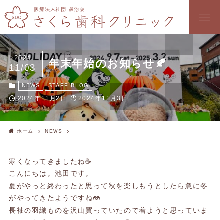
2024
年末年始のお知らせ🍂
11/03
NEWS
STAFF BLOG
2024年11月2日
2024年11月3日
ホーム
NEWS
寒くなってきましたね☕️
こんにちは。池田です。
夏がやっと終わったと思って秋を楽しもうとしたら急に冬
がやってきたようですね🫨
長袖の羽織ものを沢山買っていたので着ようと思っていま